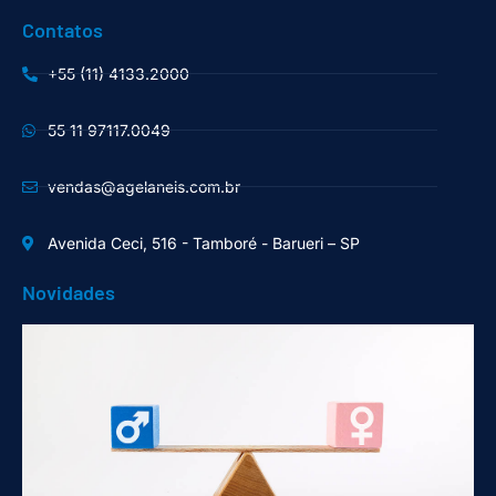
Contatos
+55 (11) 4133.2000
55 11 97117.0049
vendas@agelaneis.com.br
Avenida Ceci, 516 - Tamboré - Barueri – SP
Novidades