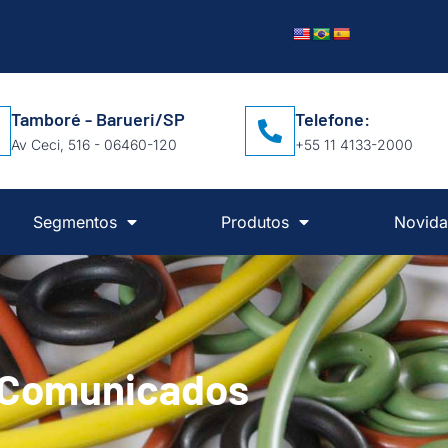
Tamboré - Barueri/SP
Telefone:
Av Ceci, 516 - 06460-120
+55 11 4133-2000
Segmentos
Produtos
Novida
Comunicados