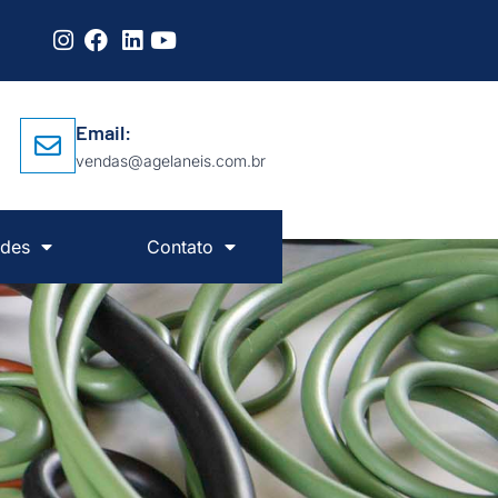
Email:
vendas@agelaneis.com.br
des
Contato