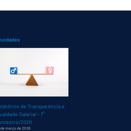
ovidades
elatórios de Transparência e
ualdade Salarial – 1°
emestre/2026
 de março de 2026