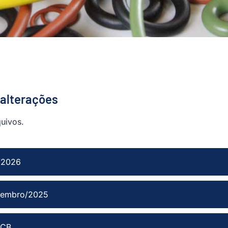
 alterações
quivos.
/2026
etembro/2025
JCB