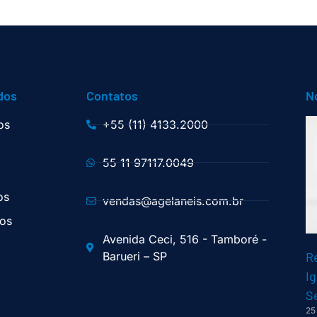
dos
Contatos
N
os
+55 (11) 4133.2000
55 11 97117.0049
os
vendas@agelaneis.com.br
os
Avenida Ceci, 516 - Tamboré -
Barueri – SP
R
Ig
S
25