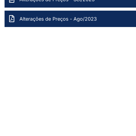
Alterações de Preços - Ago/2023
Revisão da Tabela de Preços - Kits para Caixa de Dir
Realinhamento de Preços - Linha Buffer Seals - Set
Comunicado de Reajuste - Janeiro/2025
Alteraç
Comunicado de Reajuste - Ago/2024
TCS Nacion
Alterações de Preços - Ago/2023
Revisão da Tabela de Preços - Kits para Caixa de Dir
Realinhamento de Preços - Linha Buffer Seals - Set
Comunicado de Reajuste - Janeiro/2025
Alteraç
Comunicado de Reajuste - Ago/2024
TCS Nacion
Alterações de Preços - Ago/2023