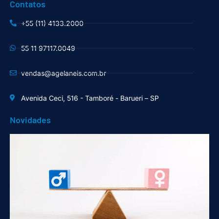
Contatos
+55 (11) 4133.2000
55 11 97117.0049
vendas@agelaneis.com.br
Avenida Ceci, 516 - Tamboré - Barueri – SP
Novidades