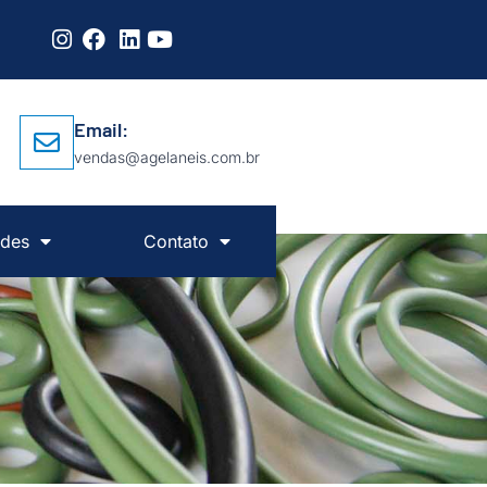
Email:
vendas@agelaneis.com.br
des
Contato