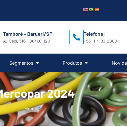
Tamboré - Barueri/SP
Telefone:
Av Ceci, 516 - 06460-120
+55 11 4133-2000
Segmentos
Produtos
Novida
Mercopar 2024
Home